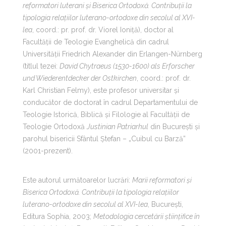
reformatori luterani și Biserica Ortodoxă. Contribuții la
tipologia relațiilor luterano-ortodoxe din secolul al XVI-
lea
, coord.: pr. prof. dr. Viorel Ioniță), doctor al
Facultății de Teologie Evanghelică din cadrul
Universității Friedrich Alexander din Erlangen-Nürnberg
(titlul tezei:
David Chytraeus (1530-1600) als Erforscher
und Wiederentdecker der Ostkirchen
, coord.: prof. dr.
Karl Christian Felmy), este profesor universitar și
conducător de doctorat în cadrul Departamentului de
Teologie Istorică, Biblică și Filologie al Facultății de
Teologie Ortodoxă
Justinian Patriarhul
din București și
parohul bisericii Sfântul Ștefan – „Cuibul cu Barză”
(2001-prezent).
Este autorul următoarelor lucrări:
Marii reformatori și
Biserica Ortodoxă. Contribuții la tipologia relațiilor
luterano-ortodoxe din secolul al XVI-lea
, București,
Editura Sophia, 2003;
Metodologia cercetării științifice în