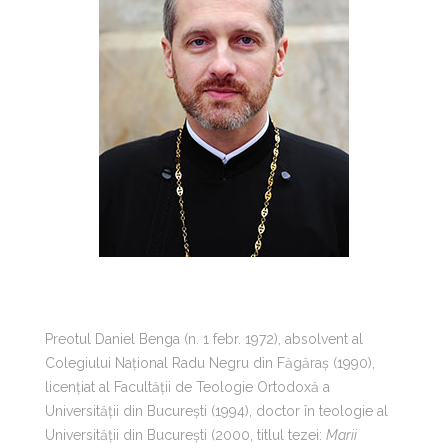
Preotul Daniel Benga (n. 1 febr. 1972), absolvent al
Colegiului Național Radu Negru din Făgăraș (1990),
licențiat al Facultății de Teologie Ortodoxă a
Universității din București (1994), doctor în teologie al
Universității din București (2000, titlul tezei:
Marii