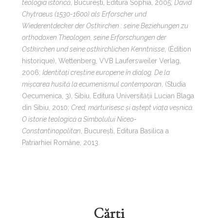
teologia istorică
, București, Editura Sophia, 2005;
David
Chytraeus (1530-1600) als Erforscher und
Wiederentdecker der Ostkirchen : seine Beziehungen zu
orthodoxen Theologen, seine Erforschungen der
Ostkirchen und seine ostkirchlichen Kenntnisse
, (Édition
historique), Wettenberg, VVB Laufersweiler Verlag,
2006;
Identități creștine europene în dialog. De la
mișcarea husită la ecumenismul contemporan
, (Studia
Oecumenica, 3), Sibiu, Editura Universității Lucian Blaga
din Sibiu, 2010;
Cred, mărturisesc și aștept viața veșnică.
O istorie teologică a Simbolului Niceo-
Constantinopolitan
, București, Editura Basilica a
Patriarhiei Române, 2013.
Cărți