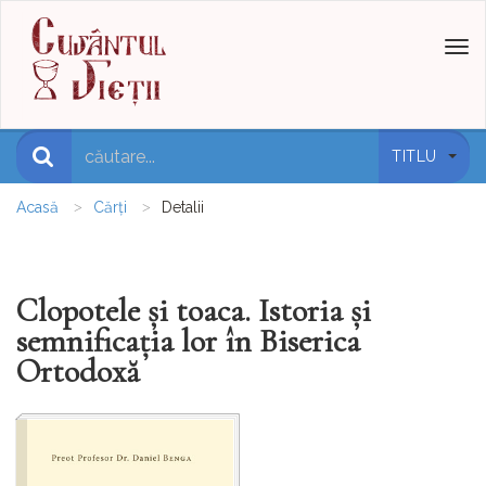
Toggl
naviga
TITLU
Acasă
Cărți
Detalii
Clopotele și toaca. Istoria și
semnificația lor în Biserica
Ortodoxă