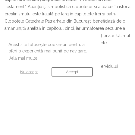
Testament”. Apariția și simbolistica clopotelor și a toacei în istoria
creștinismului este tratată pe larg în capitolele trei și patru.
Clopotele Catedrale Patriarhale din București beneficiază de o
amănunțită analiză în capitolul cinci, iar următoarea secțiune a
lucrării tratează tematica clopotelor Catedralei Naționale. Ultimul
capitol, al șaptelea, intitulat „clopotele și «Trâmbițele
Acest site folosește cookie-uri pentru a
Împărăției»” cuprinde concluziile lucrării.
oferi o experiență mai bună de navigare.
Află mai multe
Lucrarea poate fi achiziționată de la magazinele Serviciului
Nu accept
Accept
Colportaj al Arhiepiscopiei Bucureștilor.
URMĂREȘTE-NE
Ne găsești și pe aceste canale