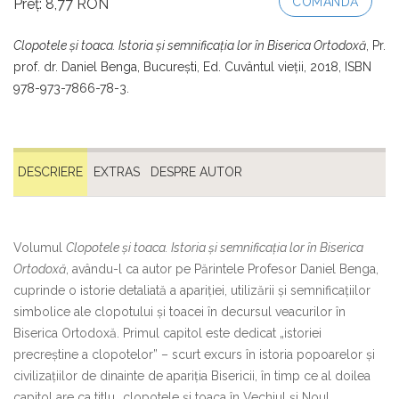
COMANDĂ
Preț: 8,77 RON
Clopotele și toaca. Istoria și semnificația lor în Biserica Ortodoxă
, Pr.
prof. dr. Daniel Benga, Bucureşti, Ed. Cuvântul vieţii, 2018, ISBN
978-973-7866-78-3.
DESCRIERE
EXTRAS
DESPRE AUTOR
Volumul
Clopotele și toaca. Istoria și semnificația lor în Biserica
Ortodoxă
, avându-l ca autor pe Părintele Profesor Daniel Benga,
cuprinde o istorie detaliată a apariției, utilizării și semnificațiilor
simbolice ale clopotului și toacei în decursul veacurilor în
Biserica Ortodoxă. Primul capitol este dedicat „istoriei
precreștine a clopotelor” – scurt excurs în istoria popoarelor și
civilizațiilor de dinainte de apariția Bisericii, în timp ce al doilea
capitol are ca titlu „clopotele și toaca în Vechiul și Noul