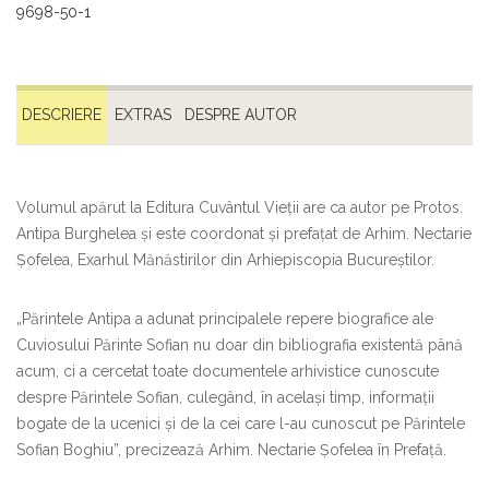
9698-50-1
DESCRIERE
EXTRAS
DESPRE AUTOR
Volumul apărut la Editura Cuvântul Vieții are ca autor pe Protos.
Antipa Burghelea și este coordonat și prefațat de Arhim. Nectarie
Șofelea, Exarhul Mănăstirilor din Arhiepiscopia Bucureștilor.
„Părintele Antipa a adunat principalele repere biografice ale
Cuviosului Părinte Sofian nu doar din bibliografia existentă până
acum, ci a cercetat toate documentele arhivistice cunoscute
despre Părintele Sofian, culegând, în același timp, informații
bogate de la ucenici și de la cei care l-au cunoscut pe Părintele
Sofian Boghiu”, precizează Arhim. Nectarie Șofelea în Prefață.