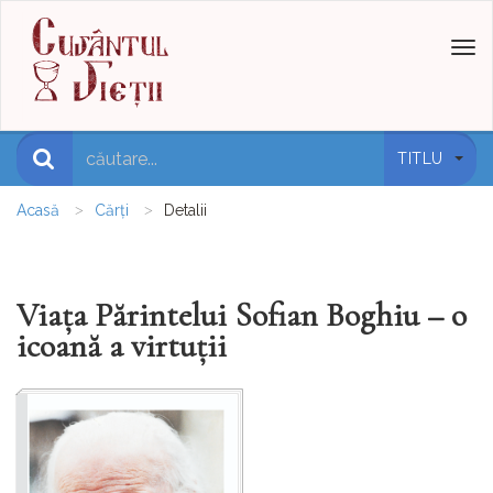
Toggl
naviga
TITLU
Acasă
Cărți
Detalii
Viața Părintelui Sofian Boghiu – o
icoană a virtuții