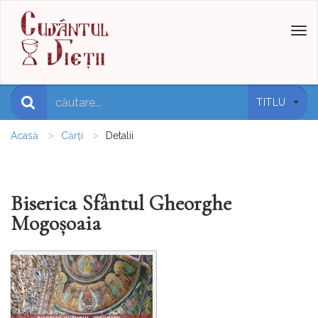
Toggl
naviga
TITLU
Acasă
Cărți
Detalii
Biserica Sfântul Gheorghe
Mogoşoaia