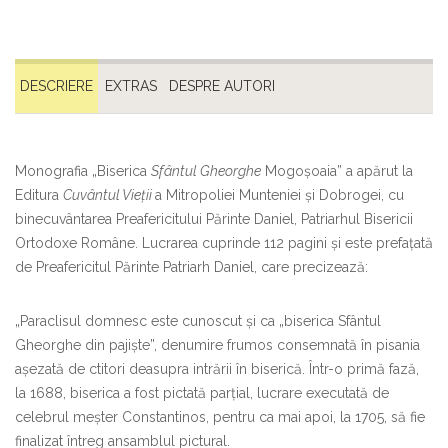
DESCRIERE
EXTRAS
DESPRE AUTORI
Monografia „Biserica
Sfântul Gheorghe
Mogoşoaia” a apărut la
Editura
Cuvântul Vieţii
a Mitropoliei Munteniei şi Dobrogei, cu
binecuvântarea Preafericitului Părinte Daniel, Patriarhul Bisericii
Ortodoxe Române. Lucrarea cuprinde 112 pagini şi este prefaţată
de Preafericitul Părinte Patriarh Daniel, care precizează:
„Paraclisul domnesc este cunoscut şi ca „biserica Sfântul
Gheorghe din pajişte”, denumire frumos consemnată în pisania
aşezată de ctitori deasupra intrării în biserică. Într-o primă fază,
la 1688, biserica a fost pictată parţial, lucrare executată de
celebrul meşter Constantinos, pentru ca mai apoi, la 1705, să fie
finalizat întreg ansamblul pictural.