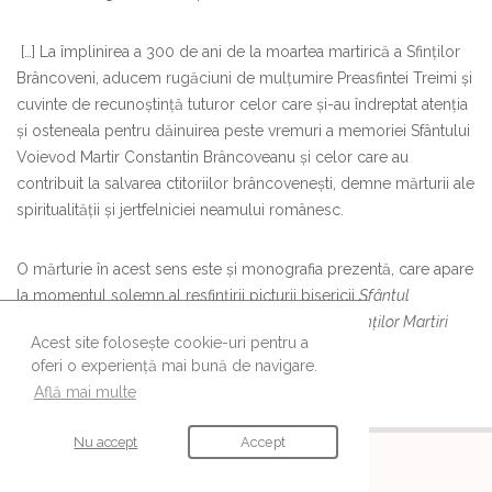
[…] La împlinirea a 300 de ani de la moartea martirică a Sfinţilor
Brâncoveni, aducem rugăciuni de mulţumire Preasfintei Treimi şi
cuvinte de recunoştinţă tuturor celor care şi-au îndreptat atenţia
şi osteneala pentru dăinuirea peste vremuri a memoriei Sfântului
Voievod Martir Constantin Brâncoveanu şi celor care au
contribuit la salvarea ctitoriilor brâncoveneşti, demne mărturii ale
spiritualităţii şi jertfelniciei neamului românesc.
O mărturie în acest sens este și monografia prezentă, care apare
la momentul solemn al resfințirii picturii bisericii
Sfântul
Gheorghe
- Mogoșoaia, în
Anul comemorativ al Sfinților Martiri
Acest site folosește cookie-uri pentru a
Brâncoveni
(2014)”.
oferi o experiență mai bună de navigare.
Află mai multe
Nu accept
Accept
URMĂREȘTE-NE