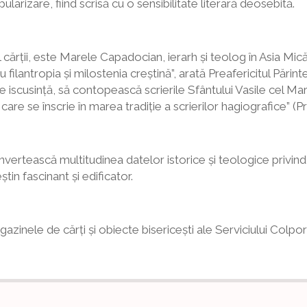
larizare, fiind scrisă cu o sensibilitate literară deosebită.
al cărții, este Marele Capadocian, ierarh și teolog în Asia Mi
tru filantropia și milostenia creștină”, arată Preafericitul Pări
scusință, să contopească scrierile Sfântului Vasile cel Mare
are se înscrie în marea tradiție a scrierilor hagiografice” (Pr
nvertească multitudinea datelor istorice și teologice privind
știn fascinant și edificator.
agazinele de cărți și obiecte bisericești ale Serviciului Colpor