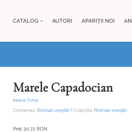
CATALOG
AUTORI
APARIȚII NOI
AN
Marele Capadocian
Ileana Toma
Domeniul:
Roman creștin
| Colecția:
Roman creștin
Preț: 20,72 RON