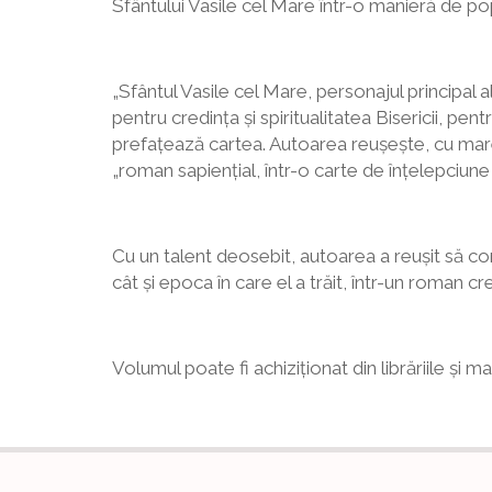
Sfântului Vasile cel Mare într-o manieră de popu
„Sfântul Vasile cel Mare, personajul principal 
pentru credința și spiritualitatea Bisericii, pen
prefațează cartea. Autoarea reușește, cu mare i
„roman sapiențial, într-o carte de înțelepciune c
Cu un talent deosebit, autoarea a reușit să co
cât și epoca în care el a trăit, într-un roman cre
Volumul poate fi achiziționat din librăriile și m