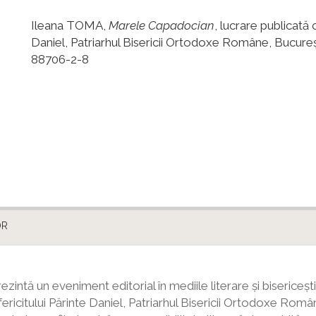
Ileana TOMA,
Marele Capadocian
, lucrare publicată
Daniel, Patriarhul Bisericii Ortodoxe Române, Bucureșt
88706-2-8
OR
ezintă un eveniment editorial în mediile literare și biseric
icitului Părinte Daniel, Patriarhul Bisericii Ortodoxe Române