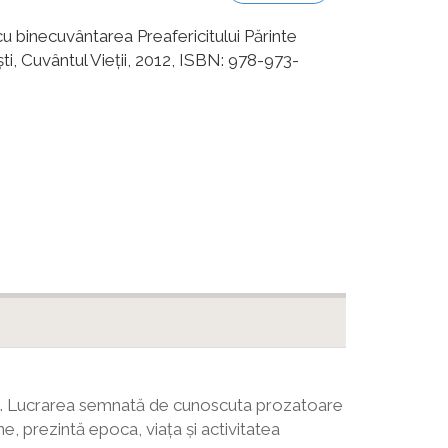
 cu binecuvântarea Preafericitului Părinte
i, Cuvântul Vieții, 2012, ISBN: 978-973-
ești. Lucrarea semnată de cunoscuta prozatoare
, prezintă epoca, viața și activitatea