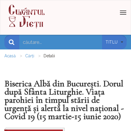
Toggl
naviga
TITLU
Acasă
Cărți
Detalii
Biserica Albă din București. Dorul
după Sfânta Liturghie. Viața
parohiei în timpul stării de
urgență și alertă la nivel național -
Covid 19 (15 martie-15 iunie 2020)