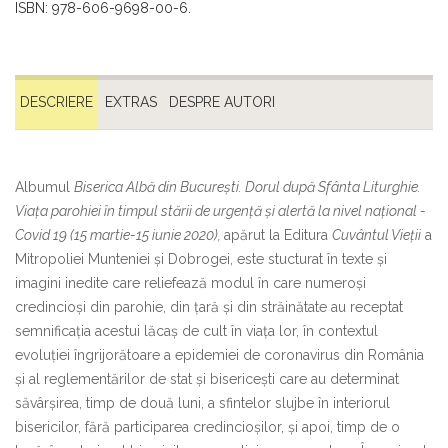
ISBN: 978-606-9698-00-6.
DESCRIERE
EXTRAS
DESPRE AUTORI
Albumul
Biserica Albă din București. Dorul după Sfânta Liturghie.
Viața parohiei în timpul stării de urgență și alertă la nivel național -
Covid 19 (15 martie-15 iunie 2020),
apărut la Editura
Cuvântul Vie
ț
ii
a
Mitropoliei Munteniei și Dobrogei, este stucturat în texte și
imagini inedite care reliefează modul în care numeroși
credincioși din parohie, din țară și din străinătate au receptat
semnificația acestui lăcaș de cult în viața lor, în contextul
evoluţiei îngrijorătoare a epidemiei de coronavirus din România
și al reglementărilor de stat și bisericești care au determinat
săvârșirea, timp de două luni, a sfintelor slujbe în interiorul
bisericilor, fără participarea credincioșilor, și apoi, timp de o