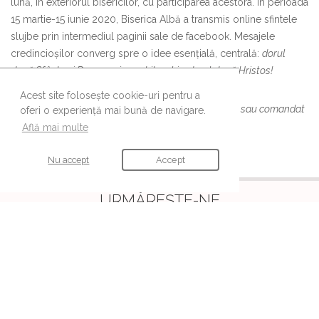
lună, în exteriorul bisericilor, cu participarea acestora. În perioada
15 martie-15 iunie 2020, Biserica Albă a transmis online sfintele
slujbe prin intermediul paginii sale de facebook. Mesajele
credincioșilor converg spre o idee esențială, centrală:
dorul
după Sfânta și Dumnezeiasca Liturghie, dorul după Hristos!
Acest site folosește cookie-uri pentru a
Albumul poate fi achiziționat de la pangarul bisericii sau comandat
oferi o experiență mai bună de navigare.
la adresa:
contact@bisericaalbabucuresti.ro
.
Află mai multe
Nu accept
Accept
URMĂREȘTE-NE
Ne găsești și pe aceste canale
© Editura
Cuvântul Vieții
a Mitropoliei Munteniei și Dobrogei