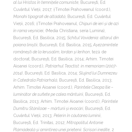
al lui Hristos în temnițele comuniste
, București, Ed.
Cuvântul Vieții, 2017; †Timotei Prahoveanul (coord.),
Monahi tipografi de altădată
, București, Ed. Cuvântul
Vieții, 2016; †Timotei Prahoveanul,
Chipuri de ieri și de azi
în rama veșniciei
, (Media Christiana, seria Lumina),
București, Ed. Basilica, 2015;
Schitul Vovidenia: altarul din
poiana liniștii
, București, Ed. Basilica, 2015;
Așezămintele
românești de la Ierusalim, Iordan și Ierihon
, teză de
doctorat, București, Ed. Basilica, 2014; Arhim. Timotei
Aioanei (coord.),
Patriarhul Teoctist: in memoriam (2007-
2014)
, București, Ed. Basilica, 2014;
Slujind lui Dumnezeu
în Catedrala Patriarhală
, București, Ed. Basilica, 2013;
Arhim. Timotei Aioanei (coord.),
Părintele Cleopa Ilie –
luminător de suflete pe calea mântuirii
, București, Ed.
Basilica, 2013; Arhim. Timotei Aioanei (coord.),
Părintele
Dumitru Stăniloae – mărturii și evocări
, București, Ed.
Cuvântul Vieții, 2013;
Pelerin în căutarea luminii
,
București, Ed. Trinitas, 2012;
Mitropolitul Antonie
Plămădeală și amintirea unei prietenii. Scrisori inedite
, 2