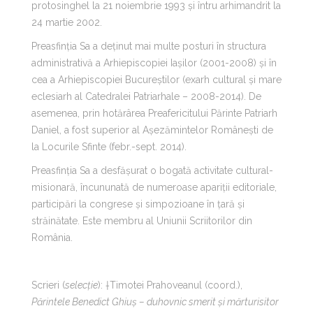
protosinghel la 21 noiembrie 1993 și întru arhimandrit la
24 martie 2002.
Preasfinția Sa a deținut mai multe posturi în structura
administrativă a Arhiepiscopiei Iașilor (2001-2008) și în
cea a Arhiepiscopiei Bucureștilor (exarh cultural și mare
eclesiarh al Catedralei Patriarhale – 2008-2014). De
asemenea, prin hotărârea Preafericitului Părinte Patriarh
Daniel, a fost superior al Așezămintelor Românești de
la Locurile Sfinte (febr.-sept. 2014).
Preasfinția Sa a desfășurat o bogată activitate cultural-
misionară, încununată de numeroase apariții editoriale,
participări la congrese și simpozioane în țară și
străinătate. Este membru al Uniunii Scriitorilor din
România.
Scrieri (
selecție
): †Timotei Prahoveanul (coord.),
Părintele Benedict Ghiuș – duhovnic smerit și mărturisitor