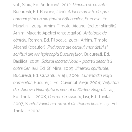
vol., Sibiu, Ed. Andreiană, 2012;
Dincolo de cuvinte
,
București, Ed. Basilica, 2010;
Aduceri aminte despre
oameni și locuri din ținutul Fălticenilor
, Suceava, Ed.
Mușatinii, 2009; Arhim. Timotei Aioanei (editor științific),
Arhim. Macarie Apetrei (antologator),
Antologie de
cântări
, Roman, Ed. Filocalia, 2009; Arhim. Timotei
Aioanei (coautor),
Pridvoare ale cerului: mănăstiri și
schituri din Arhiepiscopia Bucureștilor
, București, Ed.
Basilica, 2009;
Schitul Icoana Nouă
–
poartă deschisă
către Cer
, Iași, Ed. Sf. Mina, 2009;
Itinerarii spirituale
,
București, Ed. Cuvântul Vieții, 2008;
Lumina din viața
oamenilor
, București, Ed. Cuvântul Vieții, 2008;
Viețuitori
din chinovia Neamțului în veacul al XX-lea. Biografii
, Iași,
Ed. Trinitas, 2008;
Portrete în cuvinte
, Iași, Ed. Trinitas,
2007;
Schitul Vovidenia, altarul din Poiana liniștii
, Iași, Ed.
2
Trinitas,
2002.