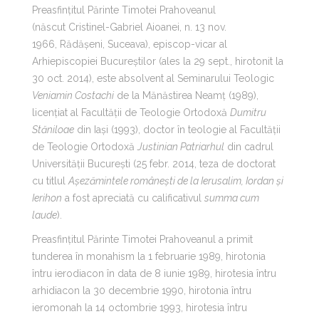
Preasfințitul Părinte Timotei Prahoveanul
(născut Cristinel-Gabriel Aioanei, n. 13 nov.
1966, Rădășeni, Suceava), episcop-vicar al
Arhiepiscopiei Bucureștilor (ales la 29 sept., hirotonit la
30 oct. 2014), este absolvent al Seminarului Teologic
Veniamin Costachi
de la Mănăstirea Neamț (1989),
licențiat al Facultății de Teologie Ortodoxă
Dumitru
Stăniloae
din Iași (1993), doctor în teologie al Facultății
de Teologie Ortodoxă
Justinian Patriarhul
din cadrul
Universității București (25 febr. 2014, teza de doctorat
cu titlul
Așezămintele românești de la Ierusalim, Iordan și
Ierihon
a fost apreciată cu calificativul
summa cum
laude
).
Preasfințitul Părinte Timotei Prahoveanul a primit
tunderea în monahism la 1 februarie 1989, hirotonia
întru ierodiacon în data de 8 iunie 1989, hirotesia întru
arhidiacon la 30 decembrie 1990, hirotonia întru
ieromonah la 14 octombrie 1993, hirotesia întru