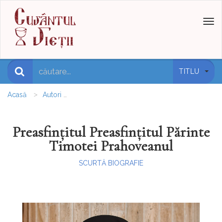
Toggl
naviga
TITLU
Acasă
Autori
Preasfințitul Preasfințitul Părinte Timotei Pra
Preasfințitul Preasfințitul Părinte
Timotei Prahoveanul
SCURTĂ BIOGRAFIE