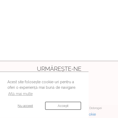
URMĂREȘTE-NE
Ne găsești și pe aceste canale
Acest site folosește cookie-uri pentru a
oferi o experiență mai bună de navigare.
Află mai multe
Nu accept
Accept
© Editura
Cuvântul Vieții
a Mitropoliei Munteniei și Dobrogei
Politica de confidențialitate
|
Politica Cookie