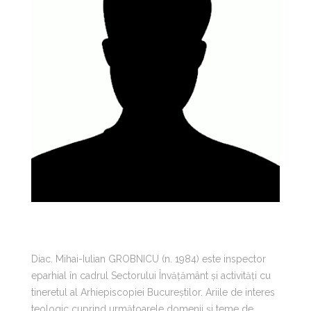
Diac. Mihai-Iulian GROBNICU (n. 1984) este inspector
eparhial în cadrul Sectorului Învățământ și activități cu
tineretul al Arhiepiscopiei Bucureștilor. Ariile de interes
teologic cuprind următoarele domenii și teme de