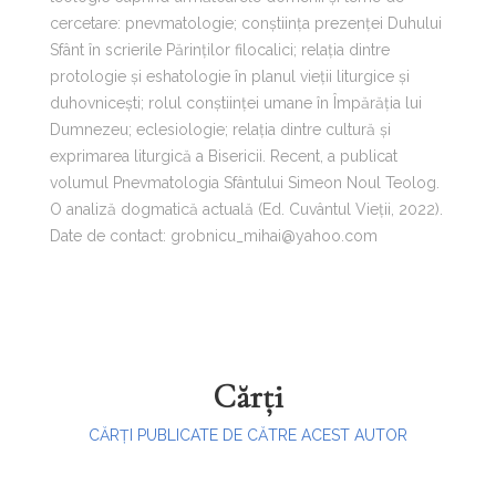
cercetare: pnevmatologie; conștiința prezenței Duhului
Sfânt în scrierile Părinților filocalici; relația dintre
protologie și eshatologie în planul vieții liturgice și
duhovnicești; rolul conștiinței umane în Împărăția lui
Dumnezeu; eclesiologie; relația dintre cultură și
exprimarea liturgică a Bisericii. Recent, a publicat
volumul Pnevmatologia Sfântului Simeon Noul Teolog.
O analiză dogmatică actuală (Ed. Cuvântul Vieții, 2022).
Date de contact: grobnicu_mihai@yahoo.com
Cărți
CĂRȚI PUBLICATE DE CĂTRE ACEST AUTOR