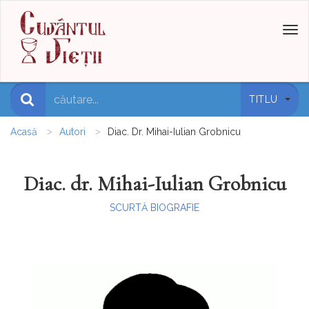
Toggl
naviga
TITLU
Acasă
Autori
Diac. Dr. Mihai-Iulian Grobnicu
Diac. dr. Mihai-Iulian Grobnicu
SCURTĂ BIOGRAFIE