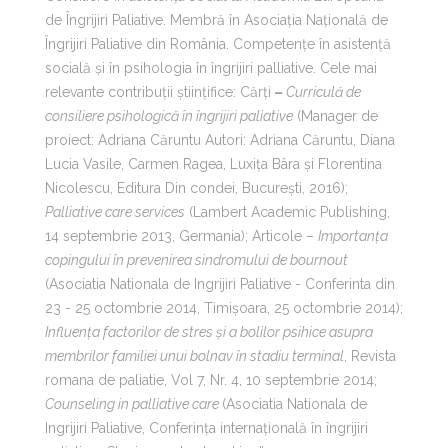
de Îngrijiri Paliative. Membră în Asociația Națională de
Îngrijiri Paliative din România. Competențe în asistență
socială și în psihologia în îngrijiri palliative. Cele mai
relevante contribuţii ştiinţifice: Cărți
–
Curriculă de
consiliere psihologică în îngrijiri paliative
(Manager de
proiect: Adriana Căruntu Autori: Adriana Căruntu, Diana
Lucia Vasile, Carmen Ragea, Luxița Bâra și Florentina
Nicolescu, Editura Din condei, București, 2016);
Palliative care services
(Lambert Academic Publishing,
14 septembrie 2013, Germania); Articole –
Importanța
copingului în prevenirea sindromului de bournout
(Asociatia Nationala de Ingrijiri Paliative - Conferinta din
23 - 25 octombrie 2014, Timișoara, 25 octombrie 2014);
Influența factorilor de stres și a bolilor psihice asupra
membrilor familiei unui bolnav în stadiu terminal
, Revista
romana de paliatie, Vol 7, Nr. 4, 10 septembrie 2014;
Counseling in palliative care
(Asociatia Nationala de
Ingrijiri Paliative, Conferința internațională în îngrijiri