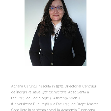
Adriana Căruntu, născută în 1972. Director al Centrului
de Îngrijiri Paliative
Sfântul Nectarie
. Absolventă a
Facultăţii de Sociologie și Asistență Socială
(Universitatea București) şi a Facultății de Drept. Master:
Consiliere în asistența social la Academia Europeană